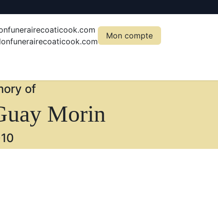
onfunerairecoaticook.com
Mon compte
onfunerairecoaticook.com
ory of
Guay Morin
10