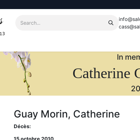
info@sal
cass@sal
In mem
Catherine 
20
Guay Morin, Catherine
Décès:
15 octobre 2010