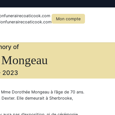
onfunerairecoaticook.com
Mon compte
onfunerairecoaticook.com
ory of
 Mongeau
-
2023
 Mme Dorothée Mongeau à l’âge de 70 ans.
is Dexter. Elle demeurait à Sherbrooke,
y aura pas d’exposition, ni de cérémonie