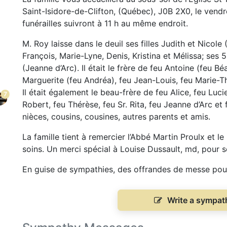
Saint-Isidore-de-Clifton, (Québec), J0B 2X0, le vendr
funérailles suivront à 11 h au même endroit.
M. Roy laisse dans le deuil ses filles Judith et Nicol
François, Marie-Lyne, Denis, Kristina et Mélissa; ses 
(Jeanne d’Arc). Il était le frère de feu Antoine (feu B
Marguerite (feu Andréa), feu Jean-Louis, feu Marie-Th
Il était également le beau-frère de feu Alice, feu Luci
7
Robert, feu Thérèse, feu Sr. Rita, feu Jeanne d’Arc et
nièces, cousins, cousines, autres parents et amis.
La famille tient à remercier l’Abbé Martin Proulx et 
soins. Un merci spécial à Louise Dussault, md, pour 
En guise de sympathies, des offrandes de messe pour
Write a sympa