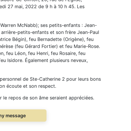
edi 27 mai, 2022 de 9 h à 10 h 45. Les
e (Warren McNabb); ses petits-enfants : Jean-
5 arrière-petits-enfants et son frère Jean-Paul
éatrice Bégin), feu Bernadette (Origène), feu
érèse (feu Gérard Fortier) et feu Marie-Rose.
en, feu Léon, feu Henri, feu Rosaire, feu
 feu Isidore. Également plusieurs neveux,
le personnel de Ste-Catherine 2 pour leurs bons
son écoute et son respect.
 le repos de son âme seraient appréciées.
thy message