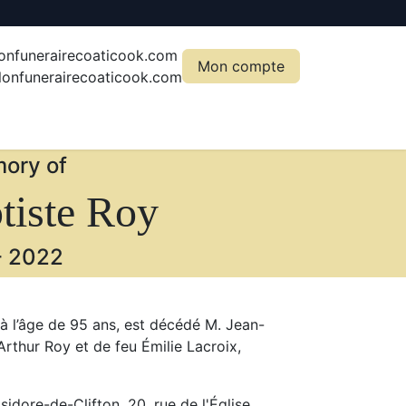
onfunerairecoaticook.com
Mon compte
onfunerairecoaticook.com
ory of
tiste Roy
-
2022
à l’âge de 95 ans, est décédé M. Jean-
Arthur Roy et de feu Émilie Lacroix,
sidore-de-Clifton, 20, rue de l'Église,