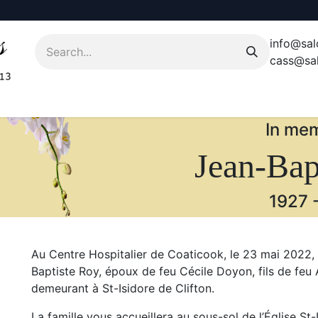
info@sal
cass@sal
In mem
Jean-Bap
1927
Au Centre Hospitalier de Coaticook, le 23 mai 2022, 
Baptiste Roy, époux de feu Cécile Doyon, fils de feu 
demeurant à St-Isidore de Clifton.
La famille vous accueillera au sous-sol de l’Église St-I