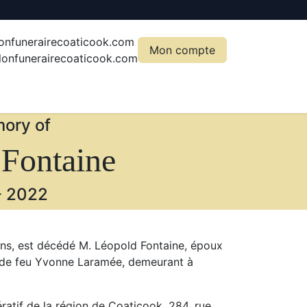
onfunerairecoaticook.com
Mon compte
onfunerairecoaticook.com
ory of
Fontaine
-
2022
ans, est décédé M. Léopold Fontaine, époux
t de feu Yvonne Laramée, demeurant à
ratif de la région de Coaticook, 284, rue