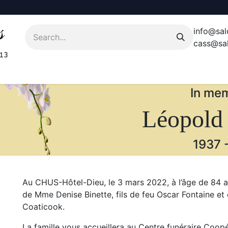
info@sal
cass@sal
In mem
Léopold 
1937
Au CHUS-Hôtel-Dieu, le 3 mars 2022, à l’âge de 84 
de Mme Denise Binette, fils de feu Oscar Fontaine e
Coaticook.
La famille vous accueillera au Centre funéraire Coopé