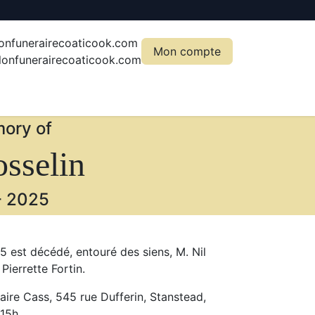
onfunerairecoaticook.com
Mon compte
onfunerairecoaticook.com
ory of
sselin
-
2025
25 est décédé, entouré des siens, M. Nil
Pierrette Fortin.
raire Cass, 545 rue Dufferin, Stanstead,
15h.