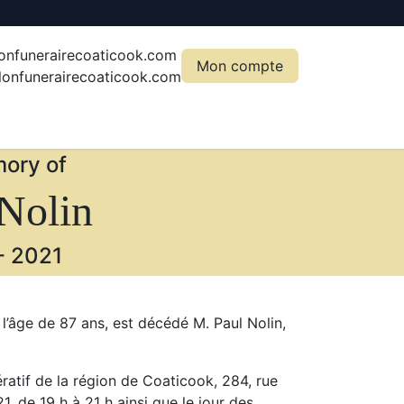
onfunerairecoaticook.com
Mon compte
onfunerairecoaticook.com
ory of
Nolin
-
2021
 l’âge de 87 ans, est décédé M. Paul Nolin,
ratif de la région de Coaticook, 284, rue
1, de 19 h à 21 h ainsi que le jour des