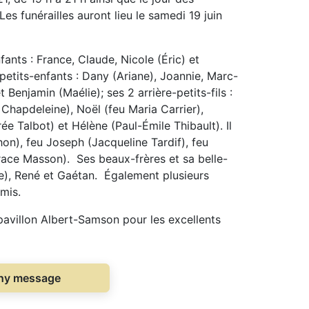
Les funérailles auront lieu le samedi 19 juin
fants : France, Claude, Nicole (Éric) et
petits-enfants : Dany (Ariane), Joannie, Marc-
t Benjamin (Maélie); ses 2 arrière-petits-fils :
Chapdeleine), Noël (feu Maria Carrier),
ée Talbot) et Hélène (Paul-Émile Thibault). Il
hon), feu Joseph (Jacqueline Tardif), feu
race Masson). Ses beaux-frères et sa belle-
e), René et Gaétan. Également plusieurs
amis.
 pavillon Albert-Samson pour les excellents
thy message