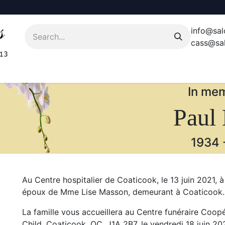
info@sal
cass@sal
In mem
Paul 
1934
Au Centre hospitalier de Coaticook, le 13 juin 2021, à
époux de Mme Lise Masson, demeurant à Coaticook.
La famille vous accueillera au Centre funéraire Coopé
Child, Coaticook, QC, J1A 2B7, le vendredi 18 juin 202