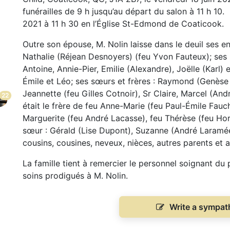
funérailles de 9 h jusqu’au départ du salon à 11 h 10. 
2021 à 11 h 30 en l’Église St-Edmond de Coaticook.
Outre son épouse, M. Nolin laisse dans le deuil ses en
Nathalie (Réjean Desnoyers) (feu Yvon Fauteux); ses 
Antoine, Annie-Pier, Emilie (Alexandre), Joëlle (Karl) e
Émile et Léo; ses sœurs et frères : Raymond (Genèse 
Jeannette (feu Gilles Cotnoir), Sr Claire, Marcel (Andr
22
était le frère de feu Anne-Marie (feu Paul-Émile Fauc
Marguerite (feu André Lacasse), feu Thérèse (feu Ho
sœur : Gérald (Lise Dupont), Suzanne (André Laramé
cousins, cousines, neveux, nièces, autres parents et 
La famille tient à remercier le personnel soignant du
soins prodigués à M. Nolin.
Write a sympa