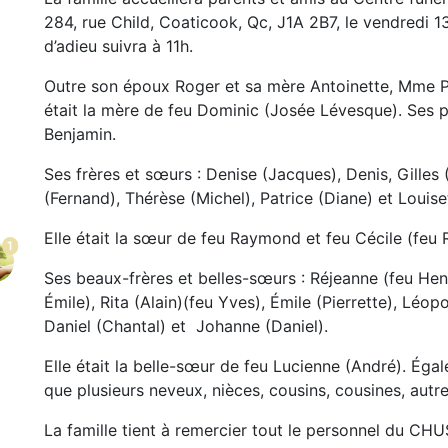
284, rue Child, Coaticook, Qc, J1A 2B7, le vendredi 
d’adieu suivra à 11h.
Outre son époux Roger et sa mère Antoinette, Mme Perr
était la mère de feu Dominic (Josée Lévesque). Ses p
Benjamin.
Ses frères et sœurs : Denise (Jacques), Denis, Gilles 
(Fernand), Thérèse (Michel), Patrice (Diane) et Louise
Elle était la sœur de feu Raymond et feu Cécile (feu 
1
Ses beaux-frères et belles-sœurs : Réjeanne (feu Henr
Émile), Rita (Alain)(feu Yves), Émile (Pierrette), Léop
Daniel (Chantal) et Johanne (Daniel).
Elle était la belle-sœur de feu Lucienne (André). Égale
que plusieurs neveux, nièces, cousins, cousines, autre
La famille tient à remercier tout le personnel du CH