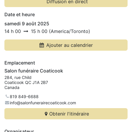
Diffusion en direct
Date et heure
samedi 9 août 2025
14 h 00
15 h 00
(
America/Toronto
)
Ajouter au calendrier
Emplacement
Salon funéraire Coaticook
284, rue Child
Coaticook QC J1A 2B7
Canada
819 849-6688
info@salonfunerairecoaticook.com
Obtenir l'itinéraire
Organisateur